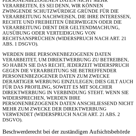
PERSONENBEZOGENEN DATEN NICHT MEHR
VERARBEITEN, ES SEI DENN, WIR KÖNNEN
ZWINGENDE SCHUTZWÜRDIGE GRÜNDE FÜR DIE
VERARBEITUNG NACHWEISEN, DIE IHRE INTERESSEN,
RECHTE UND FREIHEITEN ÜBERWIEGEN ODER DIE
VERARBEITUNG DIENT DER GELTENDMACHUNG,
AUSÜBUNG ODER VERTEIDIGUNG VON
RECHTSANSPRÜCHEN (WIDERSPRUCH NACH ART. 21
ABS. 1 DSGVO).
WERDEN IHRE PERSONENBEZOGENEN DATEN
VERARBEITET, UM DIREKTWERBUNG ZU BETREIBEN,
SO HABEN SIE DAS RECHT, JEDERZEIT WIDERSPRUCH
GEGEN DIE VERARBEITUNG SIE BETREFFENDER
PERSONENBEZOGENER DATEN ZUM ZWECKE
DERARTIGER WERBUNG EINZULEGEN; DIES GILT AUCH
FÜR DAS PROFILING, SOWEIT ES MIT SOLCHER
DIREKTWERBUNG IN VERBINDUNG STEHT. WENN SIE
WIDERSPRECHEN, WERDEN IHRE
PERSONENBEZOGENEN DATEN ANSCHLIESSEND NICHT
MEHR ZUM ZWECKE DER DIREKTWERBUNG
VERWENDET (WIDERSPRUCH NACH ART. 21 ABS. 2
DSGVO).
Beschwerde­recht bei der zuständigen Aufsichts­behörde