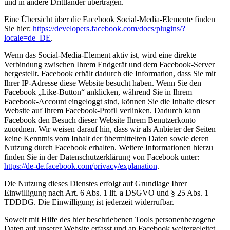
und in andere Drittländer übertragen.
Eine Übersicht über die Facebook Social-Media-Elemente finden
Sie hier:
https://developers.facebook.com/docs/plugins/?
locale=de_DE
.
Wenn das Social-Media-Element aktiv ist, wird eine direkte
Verbindung zwischen Ihrem Endgerät und dem Facebook-Server
hergestellt. Facebook erhält dadurch die Information, dass Sie mit
Ihrer IP-Adresse diese Website besucht haben. Wenn Sie den
Facebook „Like-Button“ anklicken, während Sie in Ihrem
Facebook-Account eingeloggt sind, können Sie die Inhalte dieser
Website auf Ihrem Facebook-Profil verlinken. Dadurch kann
Facebook den Besuch dieser Website Ihrem Benutzerkonto
zuordnen. Wir weisen darauf hin, dass wir als Anbieter der Seiten
keine Kenntnis vom Inhalt der übermittelten Daten sowie deren
Nutzung durch Facebook erhalten. Weitere Informationen hierzu
finden Sie in der Datenschutzerklärung von Facebook unter:
https://de-de.facebook.com/privacy/explanation
.
Die Nutzung dieses Dienstes erfolgt auf Grundlage Ihrer
Einwilligung nach Art. 6 Abs. 1 lit. a DSGVO und § 25 Abs. 1
TDDDG. Die Einwilligung ist jederzeit widerrufbar.
Soweit mit Hilfe des hier beschriebenen Tools personenbezogene
Daten auf unserer Website erfasst und an Facebook weitergeleitet