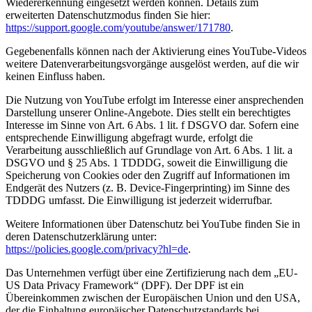
Wiedererkennung eingesetzt werden können. Details zum
erweiterten Datenschutzmodus finden Sie hier:
https://support.google.com/youtube/answer/171780
.
Gegebenenfalls können nach der Aktivierung eines YouTube-Videos
weitere Datenverarbeitungsvorgänge ausgelöst werden, auf die wir
keinen Einfluss haben.
Die Nutzung von YouTube erfolgt im Interesse einer ansprechenden
Darstellung unserer Online-Angebote. Dies stellt ein berechtigtes
Interesse im Sinne von Art. 6 Abs. 1 lit. f DSGVO dar. Sofern eine
entsprechende Einwilligung abgefragt wurde, erfolgt die
Verarbeitung ausschließlich auf Grundlage von Art. 6 Abs. 1 lit. a
DSGVO und § 25 Abs. 1 TDDDG, soweit die Einwilligung die
Speicherung von Cookies oder den Zugriff auf Informationen im
Endgerät des Nutzers (z. B. Device-Fingerprinting) im Sinne des
TDDDG umfasst. Die Einwilligung ist jederzeit widerrufbar.
Weitere Informationen über Datenschutz bei YouTube finden Sie in
deren Datenschutzerklärung unter:
https://policies.google.com/privacy?hl=de
.
Das Unternehmen verfügt über eine Zertifizierung nach dem „EU-
US Data Privacy Framework“ (DPF). Der DPF ist ein
Übereinkommen zwischen der Europäischen Union und den USA,
der die Einhaltung europäischer Datenschutzstandards bei