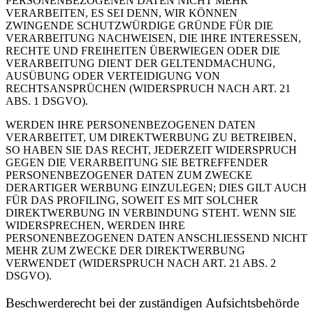
PERSONENBEZOGENEN DATEN NICHT MEHR
VERARBEITEN, ES SEI DENN, WIR KÖNNEN
ZWINGENDE SCHUTZWÜRDIGE GRÜNDE FÜR DIE
VERARBEITUNG NACHWEISEN, DIE IHRE INTERESSEN,
RECHTE UND FREIHEITEN ÜBERWIEGEN ODER DIE
VERARBEITUNG DIENT DER GELTENDMACHUNG,
AUSÜBUNG ODER VERTEIDIGUNG VON
RECHTSANSPRÜCHEN (WIDERSPRUCH NACH ART. 21
ABS. 1 DSGVO).
WERDEN IHRE PERSONENBEZOGENEN DATEN
VERARBEITET, UM DIREKTWERBUNG ZU BETREIBEN,
SO HABEN SIE DAS RECHT, JEDERZEIT WIDERSPRUCH
GEGEN DIE VERARBEITUNG SIE BETREFFENDER
PERSONENBEZOGENER DATEN ZUM ZWECKE
DERARTIGER WERBUNG EINZULEGEN; DIES GILT AUCH
FÜR DAS PROFILING, SOWEIT ES MIT SOLCHER
DIREKTWERBUNG IN VERBINDUNG STEHT. WENN SIE
WIDERSPRECHEN, WERDEN IHRE
PERSONENBEZOGENEN DATEN ANSCHLIESSEND NICHT
MEHR ZUM ZWECKE DER DIREKTWERBUNG
VERWENDET (WIDERSPRUCH NACH ART. 21 ABS. 2
DSGVO).
Beschwerde­recht bei der zuständigen Aufsichts­behörde