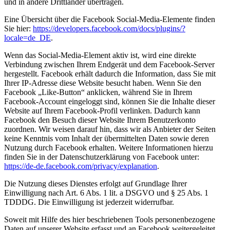
und in andere Drittländer übertragen.
Eine Übersicht über die Facebook Social-Media-Elemente finden
Sie hier:
https://developers.facebook.com/docs/plugins/?
locale=de_DE
.
Wenn das Social-Media-Element aktiv ist, wird eine direkte
Verbindung zwischen Ihrem Endgerät und dem Facebook-Server
hergestellt. Facebook erhält dadurch die Information, dass Sie mit
Ihrer IP-Adresse diese Website besucht haben. Wenn Sie den
Facebook „Like-Button“ anklicken, während Sie in Ihrem
Facebook-Account eingeloggt sind, können Sie die Inhalte dieser
Website auf Ihrem Facebook-Profil verlinken. Dadurch kann
Facebook den Besuch dieser Website Ihrem Benutzerkonto
zuordnen. Wir weisen darauf hin, dass wir als Anbieter der Seiten
keine Kenntnis vom Inhalt der übermittelten Daten sowie deren
Nutzung durch Facebook erhalten. Weitere Informationen hierzu
finden Sie in der Datenschutzerklärung von Facebook unter:
https://de-de.facebook.com/privacy/explanation
.
Die Nutzung dieses Dienstes erfolgt auf Grundlage Ihrer
Einwilligung nach Art. 6 Abs. 1 lit. a DSGVO und § 25 Abs. 1
TDDDG. Die Einwilligung ist jederzeit widerrufbar.
Soweit mit Hilfe des hier beschriebenen Tools personenbezogene
Daten auf unserer Website erfasst und an Facebook weitergeleitet