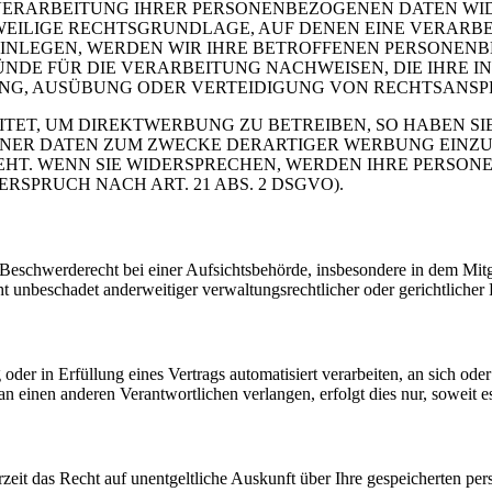
VERARBEITUNG IHRER PERSONENBEZOGENEN DATEN WIDE
EWEILIGE RECHTSGRUNDLAGE, AUF DENEN EINE VERARBE
NLEGEN, WERDEN WIR IHRE BETROFFENEN PERSONENBE
DE FÜR DIE VERARBEITUNG NACHWEISEN, DIE IHRE IN
G, AUSÜBUNG ODER VERTEIDIGUNG VON RECHTSANSPRÜC
T, UM DIREKTWERBUNG ZU BETREIBEN, SO HABEN SIE
ER DATEN ZUM ZWECKE DERARTIGER WERBUNG EINZULEG
EHT. WENN SIE WIDERSPRECHEN, WERDEN IHRE PERSO
PRUCH NACH ART. 21 ABS. 2 DSGVO).
schwerderecht bei einer Aufsichtsbehörde, insbesondere in dem Mitgli
 unbeschadet anderweitiger verwaltungsrechtlicher oder gerichtlicher 
oder in Erfüllung eines Vertrags automatisiert verarbeiten, an sich od
n einen anderen Verantwortlichen verlangen, erfolgt dies nur, soweit e
zeit das Recht auf unentgeltliche Auskunft über Ihre gespeicherten 