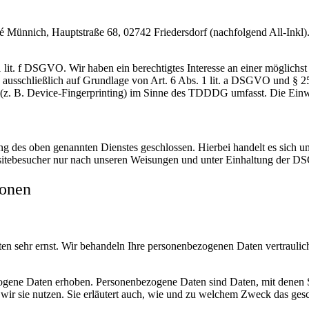
nnich, Hauptstraße 68, 02742 Friedersdorf (nachfolgend All-Inkl). 
lit. f DSGVO. Wir haben ein berechtigtes Interesse an einer möglichst 
ng ausschließlich auf Grundlage von Art. 6 Abs. 1 lit. a DSGVO und §
(z. B. Device-Fingerprinting) im Sinne des TDDDG umfasst. Die Einwill
 des oben genannten Dienstes geschlossen. Hierbei handelt es sich um
bsitebesucher nur nach unseren Weisungen und unter Einhaltung der D
ionen
ten sehr ernst. Wir behandeln Ihre personenbezogenen Daten vertrauli
ene Daten erhoben. Personenbezogene Daten sind Daten, mit denen Sie
wir sie nutzen. Sie erläutert auch, wie und zu welchem Zweck das gesc