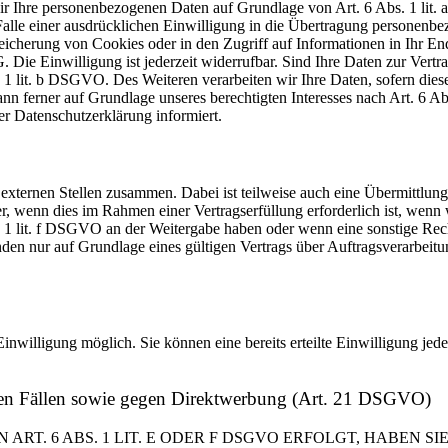
 wir Ihre personenbezogenen Daten auf Grundlage von Art. 6 Abs. 1 li
lle einer ausdrücklichen Einwilligung in die Übertragung personenbez
icherung von Cookies oder in den Zugriff auf Informationen in Ihr Endge
Die Einwilligung ist jederzeit widerrufbar. Sind Ihre Daten zur Vert
. 1 lit. b DSGVO. Des Weiteren verarbeiten wir Ihre Daten, sofern diese 
 ferner auf Grundlage unseres berechtigten Interesses nach Art. 6 Abs
r Datenschutzerklärung informiert.
 externen Stellen zusammen. Dabei ist teilweise auch eine Übermittlung
 wenn dies im Rahmen einer Vertragserfüllung erforderlich ist, wenn wi
s. 1 lit. f DSGVO an der Weitergabe haben oder wenn eine sonstige Re
n nur auf Grundlage eines gültigen Vertrags über Auftragsverarbeitun
inwilligung möglich. Sie können eine bereits erteilte Einwilligung jed
ren Fällen sowie gegen Direktwerbung (Art. 21 DSGVO)
. 6 ABS. 1 LIT. E ODER F DSGVO ERFOLGT, HABEN SIE