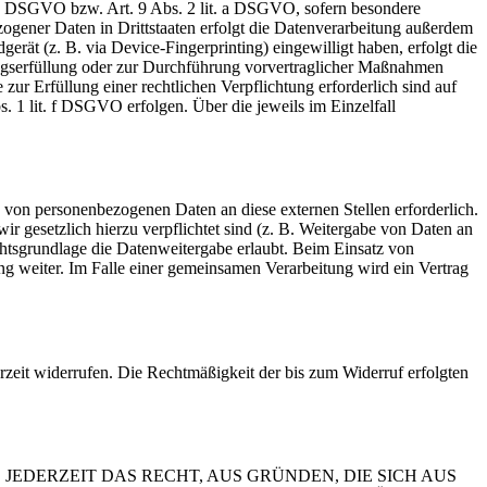
t. a DSGVO bzw. Art. 9 Abs. 2 lit. a DSGVO, sofern besondere
ogener Daten in Drittstaaten erfolgt die Datenverarbeitung außerdem
rät (z. B. via Device-Fingerprinting) eingewilligt haben, erfolgt die
ragserfüllung oder zur Durchführung vorvertraglicher Maßnahmen
zur Erfüllung einer rechtlichen Verpflichtung erforderlich sind auf
. 1 lit. f DSGVO erfolgen. Über die jeweils im Einzelfall
 von personenbezogenen Daten an diese externen Stellen erforderlich.
r gesetzlich hierzu verpflichtet sind (z. B. Weitergabe von Daten an
chtsgrundlage die Datenweitergabe erlaubt. Beim Einsatz von
g weiter. Im Falle einer gemeinsamen Verarbeitung wird ein Vertrag
erzeit widerrufen. Die Rechtmäßigkeit der bis zum Widerruf erfolgten
 JEDERZEIT DAS RECHT, AUS GRÜNDEN, DIE SICH AUS