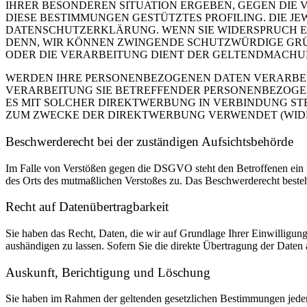
IHRER BESONDEREN SITUATION ERGEBEN, GEGEN DIE 
DIESE BESTIMMUNGEN GESTÜTZTES PROFILING. DIE J
DATENSCHUTZERKLÄRUNG. WENN SIE WIDERSPRUCH EI
DENN, WIR KÖNNEN ZWINGENDE SCHUTZWÜRDIGE GRÜN
ODER DIE VERARBEITUNG DIENT DER GELTENDMACHUN
WERDEN IHRE PERSONENBEZOGENEN DATEN VERARBEITE
VERARBEITUNG SIE BETREFFENDER PERSONENBEZOGEN
ES MIT SOLCHER DIREKTWERBUNG IN VERBINDUNG ST
ZUM ZWECKE DER DIREKTWERBUNG VERWENDET (WIDERS
Beschwerde­recht bei der zuständigen Aufsichts­behörde
Im Falle von Verstößen gegen die DSGVO steht den Betroffenen ein Be
des Orts des mutmaßlichen Verstoßes zu. Das Beschwerderecht besteht
Recht auf Daten­übertrag­barkeit
Sie haben das Recht, Daten, die wir auf Grundlage Ihrer Einwilligung 
aushändigen zu lassen. Sofern Sie die direkte Übertragung der Daten a
Auskunft, Berichtigung und Löschung
Sie haben im Rahmen der geltenden gesetzlichen Bestimmungen jeder