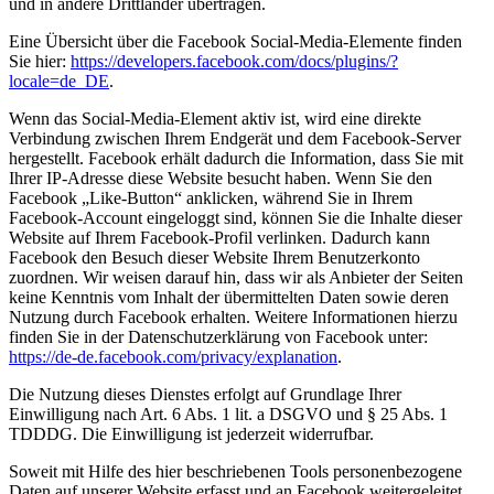
und in andere Drittländer übertragen.
Eine Übersicht über die Facebook Social-Media-Elemente finden
Sie hier:
https://developers.facebook.com/docs/plugins/?
locale=de_DE
.
Wenn das Social-Media-Element aktiv ist, wird eine direkte
Verbindung zwischen Ihrem Endgerät und dem Facebook-Server
hergestellt. Facebook erhält dadurch die Information, dass Sie mit
Ihrer IP-Adresse diese Website besucht haben. Wenn Sie den
Facebook „Like-Button“ anklicken, während Sie in Ihrem
Facebook-Account eingeloggt sind, können Sie die Inhalte dieser
Website auf Ihrem Facebook-Profil verlinken. Dadurch kann
Facebook den Besuch dieser Website Ihrem Benutzerkonto
zuordnen. Wir weisen darauf hin, dass wir als Anbieter der Seiten
keine Kenntnis vom Inhalt der übermittelten Daten sowie deren
Nutzung durch Facebook erhalten. Weitere Informationen hierzu
finden Sie in der Datenschutzerklärung von Facebook unter:
https://de-de.facebook.com/privacy/explanation
.
Die Nutzung dieses Dienstes erfolgt auf Grundlage Ihrer
Einwilligung nach Art. 6 Abs. 1 lit. a DSGVO und § 25 Abs. 1
TDDDG. Die Einwilligung ist jederzeit widerrufbar.
Soweit mit Hilfe des hier beschriebenen Tools personenbezogene
Daten auf unserer Website erfasst und an Facebook weitergeleitet