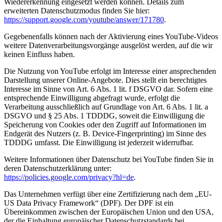
Wiedererkennung eingesetzt werden können. Details zum
erweiterten Datenschutzmodus finden Sie hier:
https://support.google.com/youtube/answer/171780
.
Gegebenenfalls können nach der Aktivierung eines YouTube-Videos
weitere Datenverarbeitungsvorgänge ausgelöst werden, auf die wir
keinen Einfluss haben.
Die Nutzung von YouTube erfolgt im Interesse einer ansprechenden
Darstellung unserer Online-Angebote. Dies stellt ein berechtigtes
Interesse im Sinne von Art. 6 Abs. 1 lit. f DSGVO dar. Sofern eine
entsprechende Einwilligung abgefragt wurde, erfolgt die
Verarbeitung ausschließlich auf Grundlage von Art. 6 Abs. 1 lit. a
DSGVO und § 25 Abs. 1 TDDDG, soweit die Einwilligung die
Speicherung von Cookies oder den Zugriff auf Informationen im
Endgerät des Nutzers (z. B. Device-Fingerprinting) im Sinne des
TDDDG umfasst. Die Einwilligung ist jederzeit widerrufbar.
Weitere Informationen über Datenschutz bei YouTube finden Sie in
deren Datenschutzerklärung unter:
https://policies.google.com/privacy?hl=de
.
Das Unternehmen verfügt über eine Zertifizierung nach dem „EU-
US Data Privacy Framework“ (DPF). Der DPF ist ein
Übereinkommen zwischen der Europäischen Union und den USA,
der die Einhaltung europäischer Datenschutzstandards bei