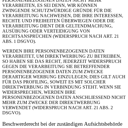
PERSONENBEZOGENEN DATEN NICHT MEHR
VERARBEITEN, ES SEI DENN, WIR KÖNNEN
ZWINGENDE SCHUTZWÜRDIGE GRÜNDE FÜR DIE
VERARBEITUNG NACHWEISEN, DIE IHRE INTERESSEN,
RECHTE UND FREIHEITEN ÜBERWIEGEN ODER DIE
VERARBEITUNG DIENT DER GELTENDMACHUNG,
AUSÜBUNG ODER VERTEIDIGUNG VON
RECHTSANSPRÜCHEN (WIDERSPRUCH NACH ART. 21
ABS. 1 DSGVO).
WERDEN IHRE PERSONENBEZOGENEN DATEN
VERARBEITET, UM DIREKTWERBUNG ZU BETREIBEN,
SO HABEN SIE DAS RECHT, JEDERZEIT WIDERSPRUCH
GEGEN DIE VERARBEITUNG SIE BETREFFENDER
PERSONENBEZOGENER DATEN ZUM ZWECKE
DERARTIGER WERBUNG EINZULEGEN; DIES GILT AUCH
FÜR DAS PROFILING, SOWEIT ES MIT SOLCHER
DIREKTWERBUNG IN VERBINDUNG STEHT. WENN SIE
WIDERSPRECHEN, WERDEN IHRE
PERSONENBEZOGENEN DATEN ANSCHLIESSEND NICHT
MEHR ZUM ZWECKE DER DIREKTWERBUNG
VERWENDET (WIDERSPRUCH NACH ART. 21 ABS. 2
DSGVO).
Beschwerde­recht bei der zuständigen Aufsichts­behörde