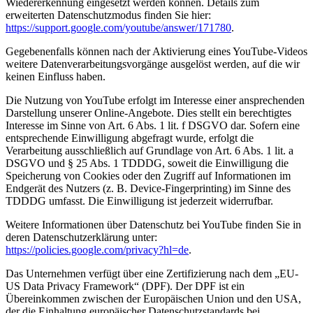
Wiedererkennung eingesetzt werden können. Details zum
erweiterten Datenschutzmodus finden Sie hier:
https://support.google.com/youtube/answer/171780
.
Gegebenenfalls können nach der Aktivierung eines YouTube-Videos
weitere Datenverarbeitungsvorgänge ausgelöst werden, auf die wir
keinen Einfluss haben.
Die Nutzung von YouTube erfolgt im Interesse einer ansprechenden
Darstellung unserer Online-Angebote. Dies stellt ein berechtigtes
Interesse im Sinne von Art. 6 Abs. 1 lit. f DSGVO dar. Sofern eine
entsprechende Einwilligung abgefragt wurde, erfolgt die
Verarbeitung ausschließlich auf Grundlage von Art. 6 Abs. 1 lit. a
DSGVO und § 25 Abs. 1 TDDDG, soweit die Einwilligung die
Speicherung von Cookies oder den Zugriff auf Informationen im
Endgerät des Nutzers (z. B. Device-Fingerprinting) im Sinne des
TDDDG umfasst. Die Einwilligung ist jederzeit widerrufbar.
Weitere Informationen über Datenschutz bei YouTube finden Sie in
deren Datenschutzerklärung unter:
https://policies.google.com/privacy?hl=de
.
Das Unternehmen verfügt über eine Zertifizierung nach dem „EU-
US Data Privacy Framework“ (DPF). Der DPF ist ein
Übereinkommen zwischen der Europäischen Union und den USA,
der die Einhaltung europäischer Datenschutzstandards bei