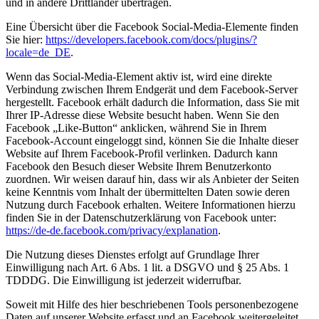
und in andere Drittländer übertragen.
Eine Übersicht über die Facebook Social-Media-Elemente finden
Sie hier:
https://developers.facebook.com/docs/plugins/?
locale=de_DE
.
Wenn das Social-Media-Element aktiv ist, wird eine direkte
Verbindung zwischen Ihrem Endgerät und dem Facebook-Server
hergestellt. Facebook erhält dadurch die Information, dass Sie mit
Ihrer IP-Adresse diese Website besucht haben. Wenn Sie den
Facebook „Like-Button“ anklicken, während Sie in Ihrem
Facebook-Account eingeloggt sind, können Sie die Inhalte dieser
Website auf Ihrem Facebook-Profil verlinken. Dadurch kann
Facebook den Besuch dieser Website Ihrem Benutzerkonto
zuordnen. Wir weisen darauf hin, dass wir als Anbieter der Seiten
keine Kenntnis vom Inhalt der übermittelten Daten sowie deren
Nutzung durch Facebook erhalten. Weitere Informationen hierzu
finden Sie in der Datenschutzerklärung von Facebook unter:
https://de-de.facebook.com/privacy/explanation
.
Die Nutzung dieses Dienstes erfolgt auf Grundlage Ihrer
Einwilligung nach Art. 6 Abs. 1 lit. a DSGVO und § 25 Abs. 1
TDDDG. Die Einwilligung ist jederzeit widerrufbar.
Soweit mit Hilfe des hier beschriebenen Tools personenbezogene
Daten auf unserer Website erfasst und an Facebook weitergeleitet