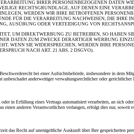
VERARBEITUNG IHRER PERSONENBEZOGENEN DATEN WIDE
EWEILIGE RECHTSGRUNDLAGE, AUF DENEN EINE VERARBE
NLEGEN, WERDEN WIR IHRE BETROFFENEN PERSONENBE
DE FÜR DIE VERARBEITUNG NACHWEISEN, DIE IHRE IN
G, AUSÜBUNG ODER VERTEIDIGUNG VON RECHTSANSPRÜC
T, UM DIREKTWERBUNG ZU BETREIBEN, SO HABEN SIE
ER DATEN ZUM ZWECKE DERARTIGER WERBUNG EINZULEG
EHT. WENN SIE WIDERSPRECHEN, WERDEN IHRE PERSO
PRUCH NACH ART. 21 ABS. 2 DSGVO).
schwerderecht bei einer Aufsichtsbehörde, insbesondere in dem Mitgli
 unbeschadet anderweitiger verwaltungsrechtlicher oder gerichtlicher 
oder in Erfüllung eines Vertrags automatisiert verarbeiten, an sich od
n einen anderen Verantwortlichen verlangen, erfolgt dies nur, soweit e
zeit das Recht auf unentgeltliche Auskunft über Ihre gespeicherten 