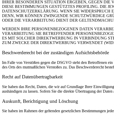
IHRER BESONDEREN SITUATION ERGEBEN, GEGEN DIE 
DIESE BESTIMMUNGEN GESTÜTZTES PROFILING. DIE J
DATENSCHUTZERKLÄRUNG. WENN SIE WIDERSPRUCH EI
DENN, WIR KÖNNEN ZWINGENDE SCHUTZWÜRDIGE GRÜN
ODER DIE VERARBEITUNG DIENT DER GELTENDMACHUN
WERDEN IHRE PERSONENBEZOGENEN DATEN VERARBEITE
VERARBEITUNG SIE BETREFFENDER PERSONENBEZOGEN
ES MIT SOLCHER DIREKTWERBUNG IN VERBINDUNG ST
ZUM ZWECKE DER DIREKTWERBUNG VERWENDET (WIDERS
Beschwerde­recht bei der zuständigen Aufsichts­behörde
Im Falle von Verstößen gegen die DSGVO steht den Betroffenen ein Be
des Orts des mutmaßlichen Verstoßes zu. Das Beschwerderecht besteht
Recht auf Daten­übertrag­barkeit
Sie haben das Recht, Daten, die wir auf Grundlage Ihrer Einwilligung 
aushändigen zu lassen. Sofern Sie die direkte Übertragung der Daten a
Auskunft, Berichtigung und Löschung
Sie haben im Rahmen der geltenden gesetzlichen Bestimmungen jeder