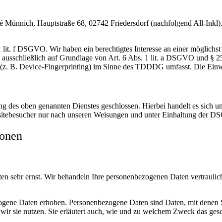
nnich, Hauptstraße 68, 02742 Friedersdorf (nachfolgend All-Inkl). 
lit. f DSGVO. Wir haben ein berechtigtes Interesse an einer möglichst 
ng ausschließlich auf Grundlage von Art. 6 Abs. 1 lit. a DSGVO und §
(z. B. Device-Fingerprinting) im Sinne des TDDDG umfasst. Die Einwill
 des oben genannten Dienstes geschlossen. Hierbei handelt es sich um
bsitebesucher nur nach unseren Weisungen und unter Einhaltung der D
ionen
ten sehr ernst. Wir behandeln Ihre personenbezogenen Daten vertrauli
ene Daten erhoben. Personenbezogene Daten sind Daten, mit denen Sie
wir sie nutzen. Sie erläutert auch, wie und zu welchem Zweck das gesc