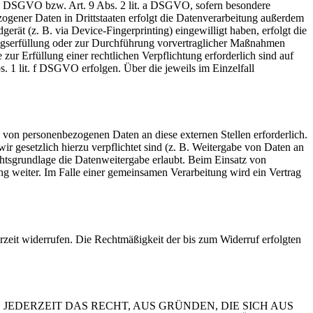
t. a DSGVO bzw. Art. 9 Abs. 2 lit. a DSGVO, sofern besondere
ogener Daten in Drittstaaten erfolgt die Datenverarbeitung außerdem
rät (z. B. via Device-Fingerprinting) eingewilligt haben, erfolgt die
ragserfüllung oder zur Durchführung vorvertraglicher Maßnahmen
zur Erfüllung einer rechtlichen Verpflichtung erforderlich sind auf
. 1 lit. f DSGVO erfolgen. Über die jeweils im Einzelfall
 von personenbezogenen Daten an diese externen Stellen erforderlich.
r gesetzlich hierzu verpflichtet sind (z. B. Weitergabe von Daten an
chtsgrundlage die Datenweitergabe erlaubt. Beim Einsatz von
g weiter. Im Falle einer gemeinsamen Verarbeitung wird ein Vertrag
erzeit widerrufen. Die Rechtmäßigkeit der bis zum Widerruf erfolgten
 JEDERZEIT DAS RECHT, AUS GRÜNDEN, DIE SICH AUS