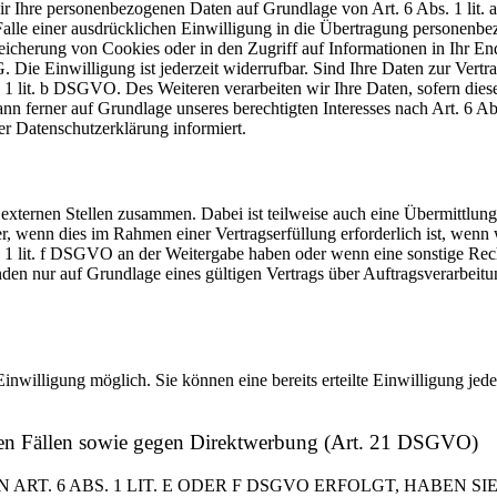
 wir Ihre personenbezogenen Daten auf Grundlage von Art. 6 Abs. 1 li
lle einer ausdrücklichen Einwilligung in die Übertragung personenbez
icherung von Cookies oder in den Zugriff auf Informationen in Ihr Endge
Die Einwilligung ist jederzeit widerrufbar. Sind Ihre Daten zur Vert
. 1 lit. b DSGVO. Des Weiteren verarbeiten wir Ihre Daten, sofern diese 
 ferner auf Grundlage unseres berechtigten Interesses nach Art. 6 Abs
r Datenschutzerklärung informiert.
 externen Stellen zusammen. Dabei ist teilweise auch eine Übermittlung
 wenn dies im Rahmen einer Vertragserfüllung erforderlich ist, wenn wi
s. 1 lit. f DSGVO an der Weitergabe haben oder wenn eine sonstige Re
n nur auf Grundlage eines gültigen Vertrags über Auftragsverarbeitun
inwilligung möglich. Sie können eine bereits erteilte Einwilligung jed
ren Fällen sowie gegen Direktwerbung (Art. 21 DSGVO)
. 6 ABS. 1 LIT. E ODER F DSGVO ERFOLGT, HABEN SIE