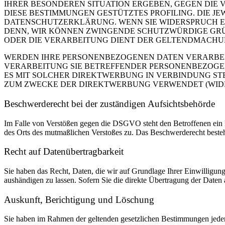
IHRER BESONDEREN SITUATION ERGEBEN, GEGEN DIE 
DIESE BESTIMMUNGEN GESTÜTZTES PROFILING. DIE J
DATENSCHUTZERKLÄRUNG. WENN SIE WIDERSPRUCH EI
DENN, WIR KÖNNEN ZWINGENDE SCHUTZWÜRDIGE GRÜN
ODER DIE VERARBEITUNG DIENT DER GELTENDMACHUN
WERDEN IHRE PERSONENBEZOGENEN DATEN VERARBEITE
VERARBEITUNG SIE BETREFFENDER PERSONENBEZOGEN
ES MIT SOLCHER DIREKTWERBUNG IN VERBINDUNG ST
ZUM ZWECKE DER DIREKTWERBUNG VERWENDET (WIDERS
Beschwerde­recht bei der zuständigen Aufsichts­behörde
Im Falle von Verstößen gegen die DSGVO steht den Betroffenen ein Be
des Orts des mutmaßlichen Verstoßes zu. Das Beschwerderecht besteht
Recht auf Daten­übertrag­barkeit
Sie haben das Recht, Daten, die wir auf Grundlage Ihrer Einwilligung 
aushändigen zu lassen. Sofern Sie die direkte Übertragung der Daten a
Auskunft, Berichtigung und Löschung
Sie haben im Rahmen der geltenden gesetzlichen Bestimmungen jeder