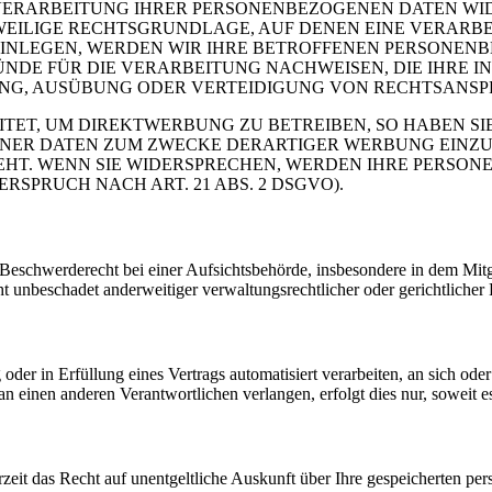
VERARBEITUNG IHRER PERSONENBEZOGENEN DATEN WIDE
EWEILIGE RECHTSGRUNDLAGE, AUF DENEN EINE VERARBE
NLEGEN, WERDEN WIR IHRE BETROFFENEN PERSONENBE
DE FÜR DIE VERARBEITUNG NACHWEISEN, DIE IHRE IN
G, AUSÜBUNG ODER VERTEIDIGUNG VON RECHTSANSPRÜC
T, UM DIREKTWERBUNG ZU BETREIBEN, SO HABEN SIE
ER DATEN ZUM ZWECKE DERARTIGER WERBUNG EINZULEG
EHT. WENN SIE WIDERSPRECHEN, WERDEN IHRE PERSO
PRUCH NACH ART. 21 ABS. 2 DSGVO).
schwerderecht bei einer Aufsichtsbehörde, insbesondere in dem Mitgli
 unbeschadet anderweitiger verwaltungsrechtlicher oder gerichtlicher 
oder in Erfüllung eines Vertrags automatisiert verarbeiten, an sich od
n einen anderen Verantwortlichen verlangen, erfolgt dies nur, soweit e
zeit das Recht auf unentgeltliche Auskunft über Ihre gespeicherten 