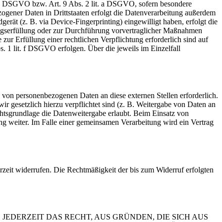
t. a DSGVO bzw. Art. 9 Abs. 2 lit. a DSGVO, sofern besondere
ogener Daten in Drittstaaten erfolgt die Datenverarbeitung außerdem
rät (z. B. via Device-Fingerprinting) eingewilligt haben, erfolgt die
ragserfüllung oder zur Durchführung vorvertraglicher Maßnahmen
zur Erfüllung einer rechtlichen Verpflichtung erforderlich sind auf
. 1 lit. f DSGVO erfolgen. Über die jeweils im Einzelfall
 von personenbezogenen Daten an diese externen Stellen erforderlich.
r gesetzlich hierzu verpflichtet sind (z. B. Weitergabe von Daten an
chtsgrundlage die Datenweitergabe erlaubt. Beim Einsatz von
g weiter. Im Falle einer gemeinsamen Verarbeitung wird ein Vertrag
erzeit widerrufen. Die Rechtmäßigkeit der bis zum Widerruf erfolgten
 JEDERZEIT DAS RECHT, AUS GRÜNDEN, DIE SICH AUS