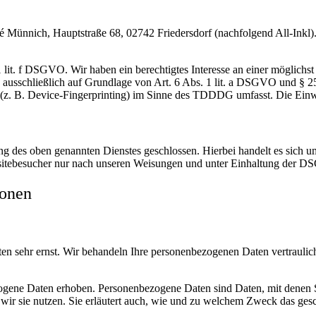
nnich, Hauptstraße 68, 02742 Friedersdorf (nachfolgend All-Inkl). 
lit. f DSGVO. Wir haben ein berechtigtes Interesse an einer möglichst 
ng ausschließlich auf Grundlage von Art. 6 Abs. 1 lit. a DSGVO und §
(z. B. Device-Fingerprinting) im Sinne des TDDDG umfasst. Die Einwill
 des oben genannten Dienstes geschlossen. Hierbei handelt es sich um
bsitebesucher nur nach unseren Weisungen und unter Einhaltung der D
ionen
ten sehr ernst. Wir behandeln Ihre personenbezogenen Daten vertrauli
ene Daten erhoben. Personenbezogene Daten sind Daten, mit denen Sie
wir sie nutzen. Sie erläutert auch, wie und zu welchem Zweck das gesc