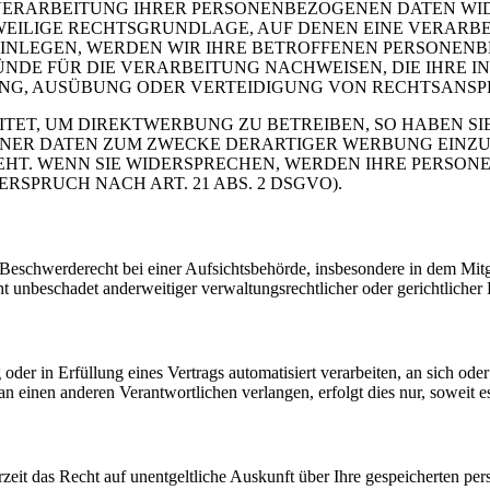
VERARBEITUNG IHRER PERSONENBEZOGENEN DATEN WIDE
EWEILIGE RECHTSGRUNDLAGE, AUF DENEN EINE VERARBE
NLEGEN, WERDEN WIR IHRE BETROFFENEN PERSONENBE
DE FÜR DIE VERARBEITUNG NACHWEISEN, DIE IHRE IN
G, AUSÜBUNG ODER VERTEIDIGUNG VON RECHTSANSPRÜC
T, UM DIREKTWERBUNG ZU BETREIBEN, SO HABEN SIE
ER DATEN ZUM ZWECKE DERARTIGER WERBUNG EINZULEG
EHT. WENN SIE WIDERSPRECHEN, WERDEN IHRE PERSO
PRUCH NACH ART. 21 ABS. 2 DSGVO).
schwerderecht bei einer Aufsichtsbehörde, insbesondere in dem Mitgli
 unbeschadet anderweitiger verwaltungsrechtlicher oder gerichtlicher 
oder in Erfüllung eines Vertrags automatisiert verarbeiten, an sich od
n einen anderen Verantwortlichen verlangen, erfolgt dies nur, soweit e
zeit das Recht auf unentgeltliche Auskunft über Ihre gespeicherten 