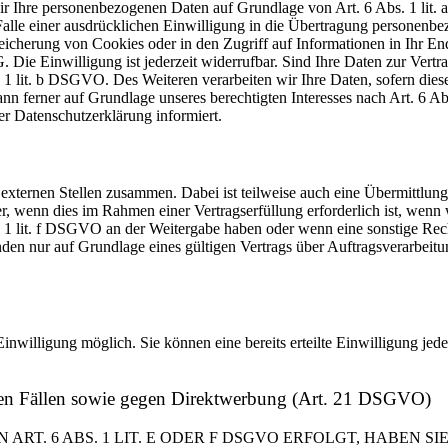
 wir Ihre personenbezogenen Daten auf Grundlage von Art. 6 Abs. 1 li
lle einer ausdrücklichen Einwilligung in die Übertragung personenbez
icherung von Cookies oder in den Zugriff auf Informationen in Ihr Endge
Die Einwilligung ist jederzeit widerrufbar. Sind Ihre Daten zur Vert
. 1 lit. b DSGVO. Des Weiteren verarbeiten wir Ihre Daten, sofern diese 
 ferner auf Grundlage unseres berechtigten Interesses nach Art. 6 Abs
r Datenschutzerklärung informiert.
 externen Stellen zusammen. Dabei ist teilweise auch eine Übermittlung
 wenn dies im Rahmen einer Vertragserfüllung erforderlich ist, wenn wi
s. 1 lit. f DSGVO an der Weitergabe haben oder wenn eine sonstige Re
n nur auf Grundlage eines gültigen Vertrags über Auftragsverarbeitun
inwilligung möglich. Sie können eine bereits erteilte Einwilligung jed
ren Fällen sowie gegen Direktwerbung (Art. 21 DSGVO)
. 6 ABS. 1 LIT. E ODER F DSGVO ERFOLGT, HABEN SIE