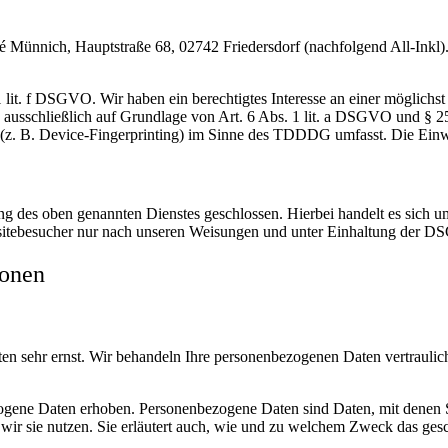
nnich, Hauptstraße 68, 02742 Friedersdorf (nachfolgend All-Inkl). 
lit. f DSGVO. Wir haben ein berechtigtes Interesse an einer möglichst 
ng ausschließlich auf Grundlage von Art. 6 Abs. 1 lit. a DSGVO und §
(z. B. Device-Fingerprinting) im Sinne des TDDDG umfasst. Die Einwill
 des oben genannten Dienstes geschlossen. Hierbei handelt es sich um
bsitebesucher nur nach unseren Weisungen und unter Einhaltung der D
ionen
ten sehr ernst. Wir behandeln Ihre personenbezogenen Daten vertrauli
ene Daten erhoben. Personenbezogene Daten sind Daten, mit denen Sie
wir sie nutzen. Sie erläutert auch, wie und zu welchem Zweck das gesc