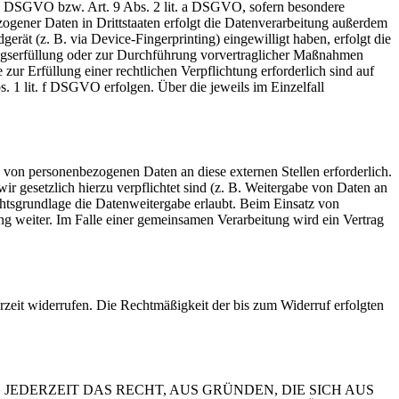
t. a DSGVO bzw. Art. 9 Abs. 2 lit. a DSGVO, sofern besondere
ogener Daten in Drittstaaten erfolgt die Datenverarbeitung außerdem
rät (z. B. via Device-Fingerprinting) eingewilligt haben, erfolgt die
ragserfüllung oder zur Durchführung vorvertraglicher Maßnahmen
zur Erfüllung einer rechtlichen Verpflichtung erforderlich sind auf
. 1 lit. f DSGVO erfolgen. Über die jeweils im Einzelfall
 von personenbezogenen Daten an diese externen Stellen erforderlich.
r gesetzlich hierzu verpflichtet sind (z. B. Weitergabe von Daten an
chtsgrundlage die Datenweitergabe erlaubt. Beim Einsatz von
g weiter. Im Falle einer gemeinsamen Verarbeitung wird ein Vertrag
erzeit widerrufen. Die Rechtmäßigkeit der bis zum Widerruf erfolgten
 JEDERZEIT DAS RECHT, AUS GRÜNDEN, DIE SICH AUS