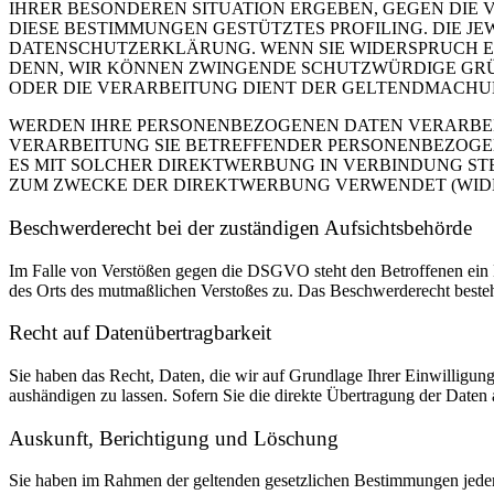
IHRER BESONDEREN SITUATION ERGEBEN, GEGEN DIE 
DIESE BESTIMMUNGEN GESTÜTZTES PROFILING. DIE J
DATENSCHUTZERKLÄRUNG. WENN SIE WIDERSPRUCH EI
DENN, WIR KÖNNEN ZWINGENDE SCHUTZWÜRDIGE GRÜN
ODER DIE VERARBEITUNG DIENT DER GELTENDMACHUN
WERDEN IHRE PERSONENBEZOGENEN DATEN VERARBEITE
VERARBEITUNG SIE BETREFFENDER PERSONENBEZOGEN
ES MIT SOLCHER DIREKTWERBUNG IN VERBINDUNG ST
ZUM ZWECKE DER DIREKTWERBUNG VERWENDET (WIDERS
Beschwerde­recht bei der zuständigen Aufsichts­behörde
Im Falle von Verstößen gegen die DSGVO steht den Betroffenen ein Be
des Orts des mutmaßlichen Verstoßes zu. Das Beschwerderecht besteht
Recht auf Daten­übertrag­barkeit
Sie haben das Recht, Daten, die wir auf Grundlage Ihrer Einwilligung 
aushändigen zu lassen. Sofern Sie die direkte Übertragung der Daten a
Auskunft, Berichtigung und Löschung
Sie haben im Rahmen der geltenden gesetzlichen Bestimmungen jeder